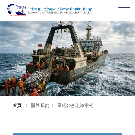
首頁
〉
關於我們
〉
圍網公會組織章程