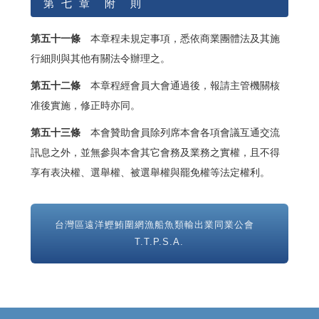
第 七 章 附 則
第五十一條
本章程未規定事項，悉依商業團體法及其施
行細則與其他有關法令辦理之。
第五十二條
本章程經會員大會通過後，報請主管機關核
准後實施，修正時亦同。
第五十三條
本會贊助會員除列席本會各項會議互通交流
訊息之外，並無參與本會其它會務及業務之實權，且不得
享有表決權、選舉權、被選舉權與罷免權等法定權利。
台灣區遠洋鰹鮪圍網漁船魚類輸出業同業公會
T.T.P.S.A.