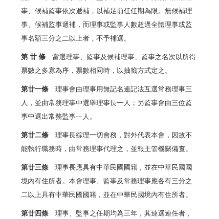
事、候補監事依次遞補，以補足前任任期為限。無候補理
事、候補監事遞補，而理事或監事人數超過全體理事或監
事名額三分之二以上者，不予補選。
第 廿 條
當選理事、監事及候補理事、監事之名次以所得
票數之多寡為序，票數相同時，以抽籤方式定之。
第廿一條
理事會由理事用無記名連記法互選常務理事三
人，並由常務理事中選舉理事長一人；另監事會由三位監
事中選出常務監事一人。
第廿二條
理事長綜理一切會務，對外代表本會，因故不
能執行職務時，由常務理事代理之，並報主管機關備查。
第廿三條
理事長應具有中華民國國籍，並在中華民國國
境內有住所者。本會理事、監事及常務理事應各有三分之
二以上具有中華民國國籍，並在中華民國境內有住所者。
第廿四條
理事、監事之任期均為三年，其連選連任者，