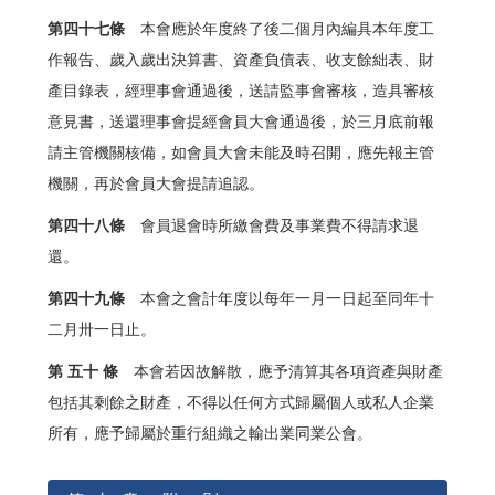
第四十七條
本會應於年度終了後二個月內編具本年度工
作報告、歲入歲出決算書、資產負債表、收支餘絀表、財
產目錄表，經理事會通過後，送請監事會審核，造具審核
意見書，送還理事會提經會員大會通過後，於三月底前報
請主管機關核備，如會員大會未能及時召開，應先報主管
機關，再於會員大會提請追認。
第四十八條
會員退會時所繳會費及事業費不得請求退
還。
第四十九條
本會之會計年度以每年一月一日起至同年十
二月卅一日止。
第 五十 條
本會若因故解散，應予清算其各項資產與財產
包括其剩餘之財產，不得以任何方式歸屬個人或私人企業
所有，應予歸屬於重行組織之輸出業同業公會。