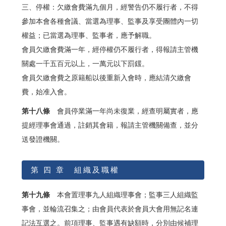
三、停權：欠繳會費滿九個月，經警告仍不履行者，不得
參加本會各種會議、當選為理事、監事及享受團體內一切
權益；已當選為理事、監事者，應予解職。
會員欠繳會費滿一年，經停權仍不履行者，得報請主管機
關處一千五百元以上，一萬元以下罰鍰。
會員欠繳會費之原籍船以後重新入會時，應結清欠繳會
費，始准入會。
第十八條
會員停業滿一年尚未復業，經查明屬實者，應
提經理事會通過，註銷其會籍，報請主管機關備查，並分
送發證機關。
第 四 章 組織及職權
第十九條
本會置理事九人組織理事會；監事三人組織監
事會，並輪流召集之；由會員代表於會員大會用無記名連
記法互選之。前項理事、監事遇有缺額時，分別由候補理