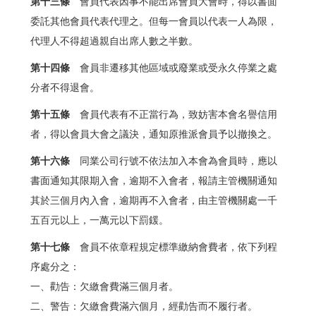
第十三條
會員代表因事不能出席會員大會時，得以書面
委託其他會員代表代理之。但每一會員以代表一人為限，
代理人不得超過親自出席人數之半數。
第十四條
會員非遷移其他區域或廢業或受永久停業之處
分者不得退會。
第十五條
會員代表有不正當行為，致妨害本會名譽信用
者，得以會員大會之議決，通知原推派會員予以撤換之。
第十六條
同業公司行號不依法加入本會為會員時，應以
書面通知其限期入會，逾期不入會者，報請主管機關通知
其於三個月內入會，逾期再不入會者，由主管機關處一千
五百元以上，一萬元以下罰鍰。
第十七條
會員不依章程規定標準繳納會費者，依下列程
序處分之：
一、勸告：欠繳會費滿三個月者。
二、警告：欠繳會費滿六個月，經勸告而不履行者。