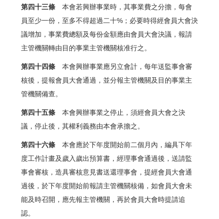
第四十三條
本會若興辦事業時，其事業費之分擔，每會
員至少一份，至多不得超過二十%；必要時得經會員大會決
議增加，事業費總額及每份金額應由會員大會決議，報請
主管機關轉由目的事業主管機關核准行之。
第四十四條
本會興辦事業應另立會計，每年送監事會審
核後，提報會員大會通過，並分報主管機關及目的事業主
管機關備查。
第四十五條
本會興辦事業之停止，須經會員大會之決
議，停止後，其權利義務由本會承擔之。
第四十六條
本會應於下年度開始前二個月內，編具下年
度工作計畫及歲入歲出預算書，經理事會通過後，送請監
事會審核，造具審核意見書送還理事會，提經會員大會通
過後，於下年度開始前報請主管機關核備，如會員大會未
能及時召開，應先報主管機關，再於會員大會時提請追
認。