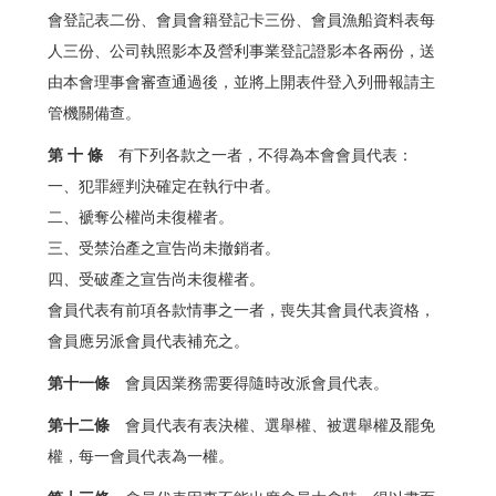
會登記表二份、會員會籍登記卡三份、會員漁船資料表每
人三份、公司執照影本及營利事業登記證影本各兩份，送
由本會理事會審查通過後，並將上開表件登入列冊報請主
管機關備查。
第 十 條
有下列各款之一者，不得為本會會員代表：
一、犯罪經判決確定在執行中者。
二、褫奪公權尚未復權者。
三、受禁治產之宣告尚未撤銷者。
四、受破產之宣告尚未復權者。
會員代表有前項各款情事之一者，喪失其會員代表資格，
會員應另派會員代表補充之。
第十一條
會員因業務需要得隨時改派會員代表。
第十二條
會員代表有表決權、選舉權、被選舉權及罷免
權，每一會員代表為一權。