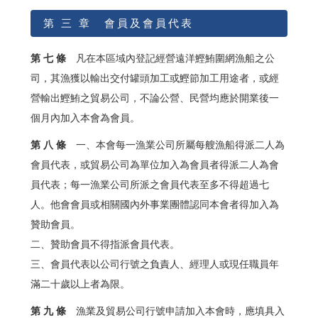
第 三 章 會員及會員代表
第 七 條
凡在本區域內登記經營遠洋鰹鮪圍網漁船之公
司，其漁獲以輸出交付罐頭加工或鰹節加工用途者，或經
營輸出鰹鮪之貿易公司，不論公營、民營均應於開業後一
個月內加入本會為會員。
第 八 條
一、本會每一漁業公司所屬每艘漁船得派二人為
會員代表，或貿易公司為單位加入為會員者得派二人為會
員代表；每一漁業公司所派之會員代表至多不得超過七
人。他會會員或相關國內外事業團體認同本會者得加入為
贊助會員。
二、贊助會員不得指派會員代表。
三、會員代表以公司行號之負責人、經理人或現任職員年
滿二十歲以上者為限。
第 九 條
漁業及貿易公司行號申請加入本會時，應填具入