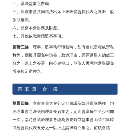
四、議決監事之辭職。
五、與理事會共同議決出席上級團體會員代表之選派、改
派或辭職。
六、監察本會財務及財產。
七、其他依職責應監察事項。
第卅三條
理事、監事執行職務時，如有違犯章程或營私
舞弊，應擬具罷免申請書，敘述理由，經原選舉人總數三
分之一以上之簽署，向公會提出，並依人民團體選舉罷免
辦法規定辦理之。
第 五 章 會 議
第卅四條
本會會員大會分定期會議及臨時會議兩種，均
經理事會之決議由理事長召集之，定期會議每年至少召開
一次，臨時會議於理事會認為必要時或監事會函請召集時
或經會員代表五分之一以上之請求時召集之。前項會議，