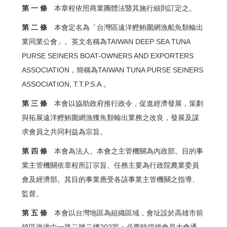
第 一 條
本章程依照商業團體法暨其施行細則訂定之。
第 二 條
本會定名為「台灣區遠洋鰹鮪圍網漁船魚類輸出
業同業公會」。英文名稱為TAIWAN DEEP SEA TUNA
PURSE SEINERS BOAT-OWNERS AND EXPORTERS
ASSOCIATION，簡稱為TAIWAN TUNA PURSE SEINERS
ASSOCIATION, T.T.P.S.A.。
第 三 條
本會以協助政府推行政令，促進經濟發展，策劃
與拓展遠洋鰹鮪圍網漁獲魚類輸出業務之改良，發展及謀
求會員之共同利益為宗旨。
第 四 條
本會為法人。本會之主管機關為內政部。目的事
業主管機關依章程所訂宗旨、任務主要為行政院農業委員
會及經濟部。其目的事業應受各該事業主管機關之指導、
監督。
第 五 條
本會以台灣地區為組織區域，會址設於高雄市前
鎮區漁港中一路二號二樓202室；必要時得經會員大會通