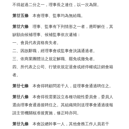
不得超過二分之一，理事長之連任，以一次為限。
第廿五條
本會理事、監事均為無給職。
第廿六條
理事、監事有下列情形之一者，應即解任，其
缺額由候補理事、候補監事依次遞補：
一、會員代表資格喪失者。
二、因故辭職，經理事會或監事會決議通過者。
三、依商業團體法之規定解職、罷免或撤免者。
四、所代表之公司、行號依規定退會或經停權或註銷會籍
者。
第廿七條
本會得聘顧問若干人，提理事會通過聘任之。
第廿八條
本會得視需要設立各種功能性委員會，委員人
選由理事會通過後聘任之。其組織簡則送理事會通過後報
請主管機關核准後實施，修正時亦同。
第廿九條
本會設總幹事一人，其他會務工作人員若干