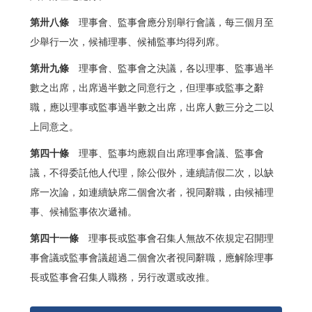
第卅八條
理事會、監事會應分別舉行會議，每三個月至
少舉行一次，候補理事、候補監事均得列席。
第卅九條
理事會、監事會之決議，各以理事、監事過半
數之出席，出席過半數之同意行之，但理事或監事之辭
職，應以理事或監事過半數之出席，出席人數三分之二以
上同意之。
第四十條
理事、監事均應親自出席理事會議、監事會
議，不得委託他人代理，除公假外，連續請假二次，以缺
席一次論，如連續缺席二個會次者，視同辭職，由候補理
事、候補監事依次遞補。
第四十一條
理事長或監事會召集人無故不依規定召開理
事會議或監事會議超過二個會次者視同辭職，應解除理事
長或監事會召集人職務，另行改選或改推。